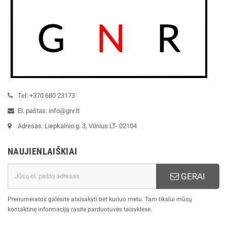
patikima kokybė, sukurta realioms
sąlygoms.
Tel: +370 680 23173
El. paštas: info@gnr.lt
Adresas: Liepkalnio g. 3, Vilnius LT- 02104
NAUJIENLAIŠKIAI
GERAI
Prenumeratos galėsite atsisakyti bet kuriuo metu. Tam tikslui mūsų
kontaktinę informaciją rasite parduotuvės taisyklėse.