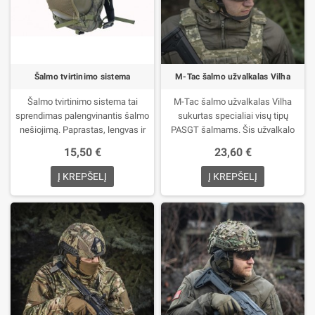
Šalmo tvirtinimo sistema
M-Tac šalmo užvalkalas Vilha
Šalmo tvirtinimo sistema tai
M-Tac šalmo užvalkalas Vilha
sprendimas palengvinantis šalmo
sukurtas specialiai visų tipų
nešiojimą. Paprastas, lengvas ir
PASGT šalmams. Šis užvalkalo
praktiškas dizainas leis patogiai
modelis skirtas maskuoti
15,50 €
23,60 €
tvirtinti šalmą prie kuprinės, tokiu
sudėtingoje vietovėje ir apsaugoti
būdu sutaupoma vietos kuprinės
nuo išorinių poveikių.
Pagaminta iš
Į KREPŠELĮ
Į KREPŠELĮ
viduje, o šalmas patikimai ir
Cordura 500D – aukštos kokybės
stabiliai perkeliamas į lauką.
medžiagos, kuri garantuoja ilgą
Šalmo tvirtinimo sistema susideda
tarnavimo laiką. Išorinė užvalkalo
iš keturių diržų bei tinklelio, kurie
dalis yra banguota laužanti sferinę
užtikrina saugų ir stabilų šalmo
šalmo formą, tai taip pat leidžia
tvirtinimą. Diržai turi didelį ilgio
pritvirtinti papildomas kamufliažo
reguliavimo diapazoną tad
priemones - pagaminta naudojant
platforma tinkama praktiškai
Laser Cut technologija.
Užvalkalas
visiems šalmams.
Spalva - Ranger
lengvai pritvirtinamas prie šalmo
green
Medžiaga - Cordura 770
Velcro pagalba. Apatiniame krašte