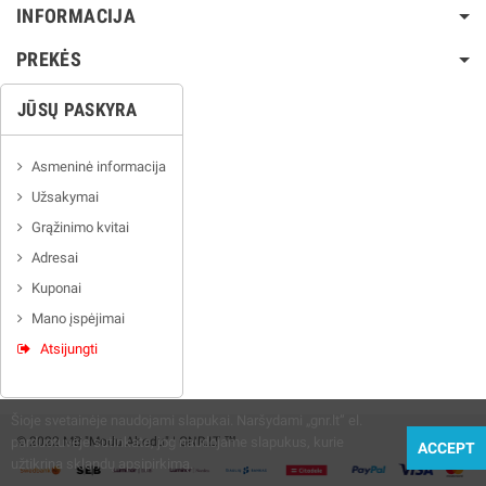
INFORMACIJA
PREKĖS
JŪSŲ PASKYRA
Asmeninė informacija
Užsakymai
Grąžinimo kvitai
Adresai
Kuponai
Mano įspėjimai
Atsijungti
Šioje svetainėje naudojami slapukai. Naršydami „gnr.lt” el.
© 2022 MB "Modu Abodu" | GNR.LT ™
parduotuvėje sutinkate, jog naudojame slapukus, kurie
ACCEPT
užtikrina sklandų apsipirkimą.