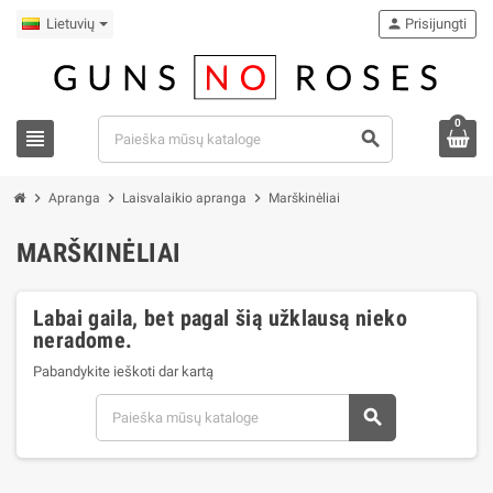
Lietuvių
person
Prisijungti
0
view_headline
search
chevron_right
chevron_right
chevron_right
Apranga
Laisvalaikio apranga
Marškinėliai
MARŠKINĖLIAI
Labai gaila, bet pagal šią užklausą nieko
neradome.
Pabandykite ieškoti dar kartą
search