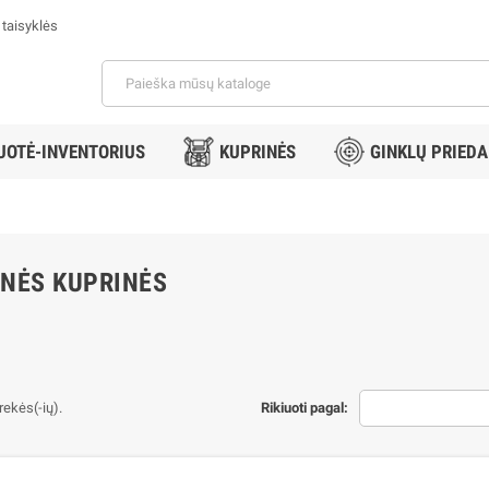
 taisyklės
PUOTĖ-INVENTORIUS
KUPRINĖS
GINKLŲ PRIEDA
INĖS KUPRINĖS
rekės(-ių).
Rikiuoti pagal: