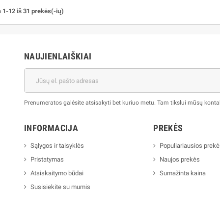
1-12 iš 31 prekės(-ių)
NAUJIENLAIŠKIAI
Prenumeratos galėsite atsisakyti bet kuriuo metu. Tam tikslui mūsų kontak
INFORMACIJA
PREKĖS
Sąlygos ir taisyklės
Populiariausios prek
Pristatymas
Naujos prekės
Atsiskaitymo būdai
Sumažinta kaina
Susisiekite su mumis