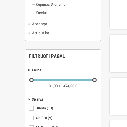
Kuprinės Dronams
Priedai
Apranga
Atributika
FILTRUOTI PAGAL
Kaina
31,00 € - 474,00 €
Spalva
Juoda
(13)
Smėlio
(9)