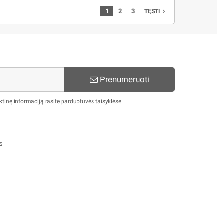
1
2
3
navigate_next
TĘSTI
Prenumeruoti
tinę informaciją rasite parduotuvės taisyklėse.
ės