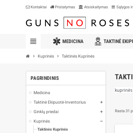
Kontaktai
Pristatymas
Atsiskaitymas
Sąlygos ir
view_headline
MEDICINA
TAKTINĖ EKI
chevron_right
Kuprinės
chevron_right
Taktinės Kuprinės
TAKT
PAGRINDINIS
kuprinės
Medicina
Taktinė Ekipuotė-Inventorius
Rasta 31 p
Ginklų priedai
Kuprinės
Taktinės Kuprinės